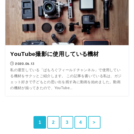
YouTube撮影に使用している機材
2020.06.13
私の運営している「ばもろぐフィールドチャンネル」で使用してい
る機材をサクッとご紹介します。 この記事を書いている私は、ガジ
ェット好きで子どもとの思い出を残す為に動画を始めました。動画
の機材が揃ってきたので、YouTube...
1
2
3
4
>