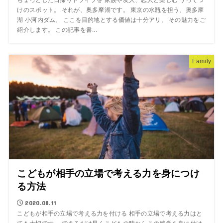
ちょっとした日帰りドライブを 家族や友人、恋人と楽しむ うってつ
けのスポット。 それが、奥多摩湖です。 東京の水瓶を担う、奥多摩
湖 小河内ダム。 ここを目的地とする価値は十分アリ。 その魅力をご
紹介します。 この記事を書...
Family
こどもが相手の立場で考える力を身につけ
る方法
2020.08.11
こどもが相手の立場で考える力を付ける 相手の立場で考える力はと