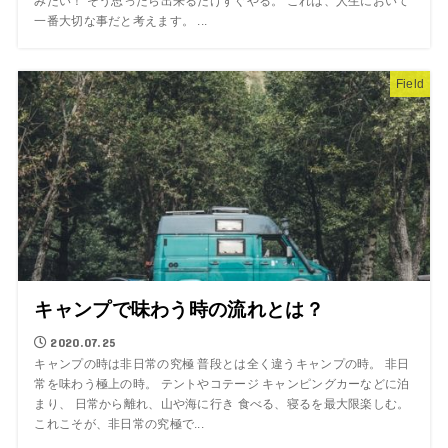
みたい！ そう思ったら出来るだけすぐやる。 これは、人生において
一番大切な事だと考えます。 ...
Field
キャンプで味わう時の流れとは？
2020.07.25
キャンプの時は非日常の究極 普段とは全く違うキャンプの時。 非日
常を味わう極上の時。 テントやコテージ キャンピングカーなどに泊
まり、 日常から離れ、山や海に行き 食べる、寝るを最大限楽しむ。
これこそが、非日常の究極で...