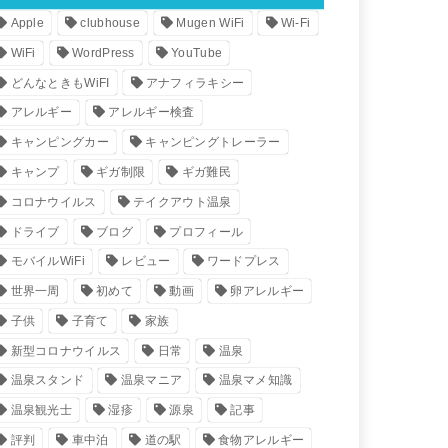
Apple
clubhouse
Mugen WiFi
Wi-Fi
WiFi
WordPress
YouTube
どんなときもWiFI
アナフィラキシー
アレルギー
アレルギー検査
キャンピングカー
キャンピングトレーラー
キャンプ
ギガ制限
ギガ難民
コロナウイルス
テイクアウト温泉
ドライブ
ブログ
プロフィール
モバイルWiFi
レビュー
ワードプレス
世界一周
初めて
動画
卵アレルギー
子供
子育て
家族
新型コロナウイルス
日常
温泉
温泉スタンド
温泉マニア
温泉マメ知識
温泉観光士
湿疹
源泉
記事
評判
車中泊
道の駅
食物アレルギー