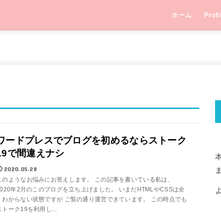
ホーム
Profi
ワードプレスでブログを初めるならストーク
19で間違えナシ
本
2020.05.28
このようなお悩みにお答えします。 この記事を書いている私は、
2020年2月のこのブログを立ち上げました。 いまだHTMLやCSSは全
くわからない状態ですが ご覧の通り運営できています。 この時点でも
ストーク19を利用し...