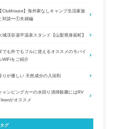
【Clubhouse】海外家なしキャンプ生活家族
と対談〜①夫婦編
大城渓谷湯平温泉スタンド【山梨県身延町】
家でも外でもフルに使えるオススメのモバイ
ルWiFiをご紹介
香りが優しい 天然成分の入浴剤
キャンピングカーの水回り清掃殺菌にはRV
Cleanがオススメ
タグ