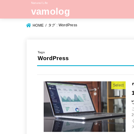
Natural Life
vamolog
タグ : WordPress
HOME
WordPress
Select