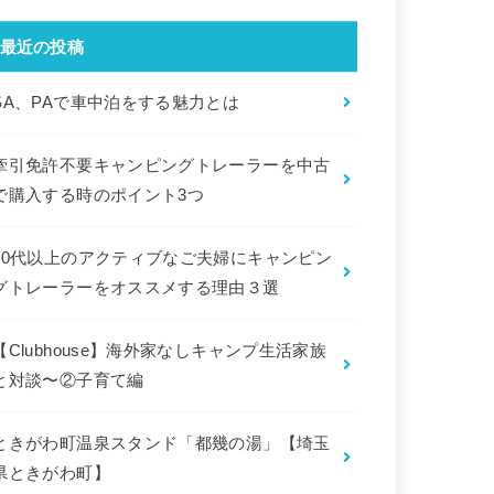
:
最近の投稿
SA、PAで車中泊をする魅力とは
牽引免許不要キャンピングトレーラーを中古
で購入する時のポイント3つ
50代以上のアクティブなご夫婦にキャンピン
グトレーラーをオススメする理由３選
【Clubhouse】海外家なしキャンプ生活家族
と対談〜②子育て編
ときがわ町温泉スタンド「都幾の湯」【埼玉
県ときがわ町】