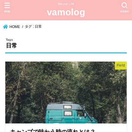
Natural Life
vamolog
MENU
SEARCH
タグ : 日常
HOME
日常
Field
キャンプで味わう時の流れとは？