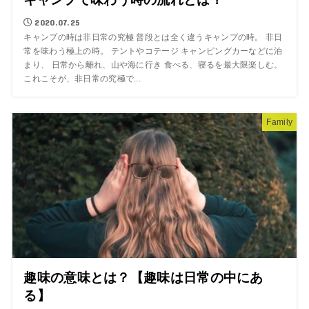
2020.07.25
キャンプの時は非日常の究極 普段とは全く違うキャンプの時。 非日
常を味わう極上の時。 テントやコテージ キャンピングカーなどに泊
まり、 日常から離れ、山や海に行き 食べる、寝るを最大限楽しむ。
これこそが、非日常の究極で...
Family
趣味の意味とは？【趣味は日常の中にあ
る】